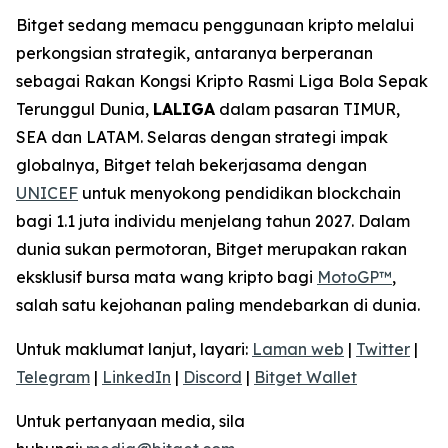
Bitget sedang memacu penggunaan kripto melalui
perkongsian strategik, antaranya berperanan
sebagai Rakan Kongsi Kripto Rasmi Liga Bola Sepak
Terunggul Dunia,
LALIGA
dalam pasaran TIMUR,
SEA dan LATAM. Selaras dengan strategi impak
globalnya, Bitget telah bekerjasama dengan
UNICEF
untuk menyokong pendidikan blockchain
bagi 1.1 juta individu menjelang tahun 2027. Dalam
dunia sukan permotoran, Bitget merupakan rakan
eksklusif bursa mata wang kripto bagi
MotoGP™
,
salah satu kejohanan paling mendebarkan di dunia.
Untuk maklumat lanjut, layari:
Laman web
|
Twitter
|
Telegram
|
LinkedIn
|
Discord
|
Bitget Wallet
Untuk pertanyaan media, sila