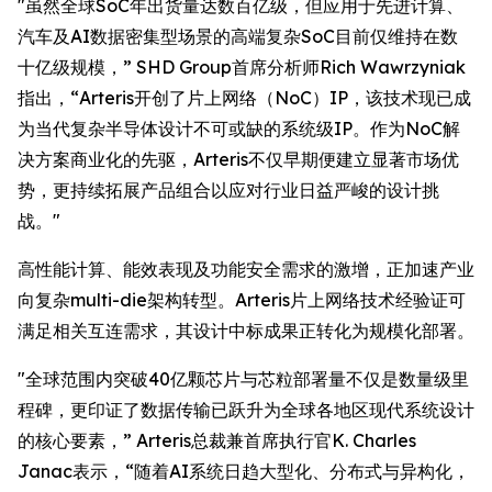
"虽然全球SoC年出货量达数百亿级，但应用于先进计算、
汽车及AI数据密集型场景的高端复杂SoC目前仅维持在数
十亿级规模，” SHD Group首席分析师Rich Wawrzyniak
指出，“Arteris开创了片上网络（NoC）IP，该技术现已成
为当代复杂半导体设计不可或缺的系统级IP。作为NoC解
决方案商业化的先驱，Arteris不仅早期便建立显著市场优
势，更持续拓展产品组合以应对行业日益严峻的设计挑
战。"
高性能计算、能效表现及功能安全需求的激增，正加速产业
向复杂multi-die架构转型。Arteris片上网络技术经验证可
满足相关互连需求，其设计中标成果正转化为规模化部署。
"全球范围内突破40亿颗芯片与芯粒部署量不仅是数量级里
程碑，更印证了数据传输已跃升为全球各地区现代系统设计
的核心要素，” Arteris总裁兼首席执行官K. Charles
Janac表示，“随着AI系统日趋大型化、分布式与异构化，