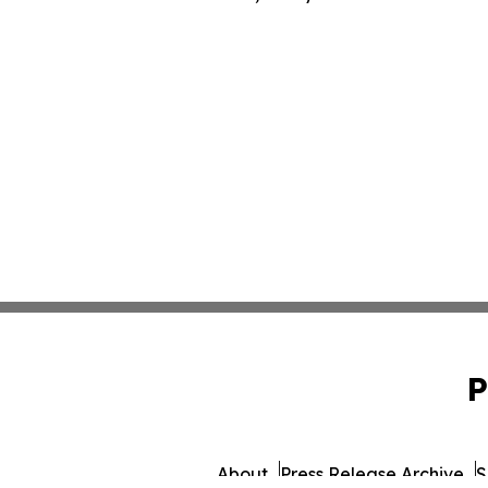
P
About
Press Release Archive
S