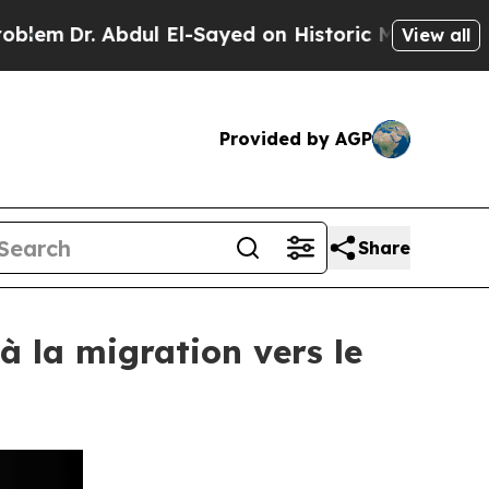
 Abdul El-Sayed on Historic Michigan Win: “People
View all
Provided by AGP
Share
à la migration vers le