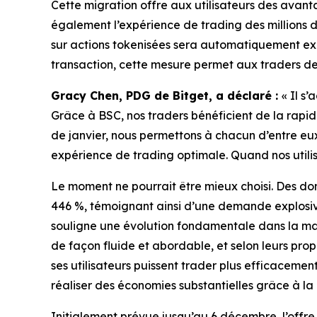
Cette migration offre aux utilisateurs des avanta
également l’expérience de trading des millions d
sur actions tokenisées sera automatiquement exéc
transaction, cette mesure permet aux traders de 
Gracy Chen, PDG de Bitget, a déclaré :
« Il s
Grâce à BSC, nos traders bénéficient de la rapidit
de janvier, nous permettons à chacun d’entre eu
expérience de trading optimale. Quand nos utili
Le moment ne pourrait être mieux choisi. Des do
446 %, témoignant ainsi d’une demande explosive
souligne une évolution fondamentale dans la maniè
de façon fluide et abordable, et selon leurs prop
ses utilisateurs puissent trader plus efficaceme
réaliser des économies substantielles grâce à la
Initialement prévue jusqu’au 6 décembre, l’offre 