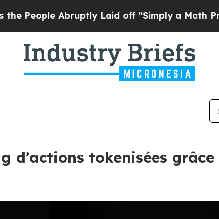
le Abruptly Laid off “Simply a Math Problem
Dr.
ng d’actions tokenisées grâce 