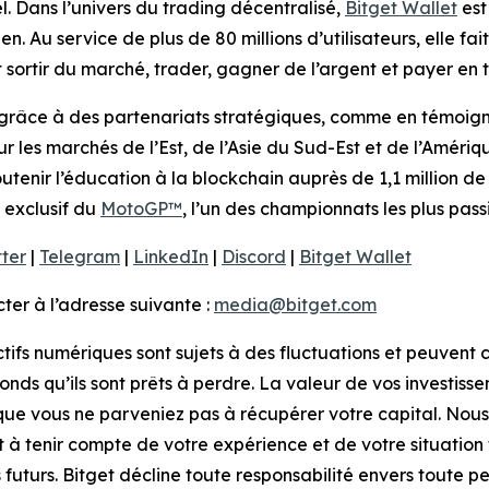
l. Dans l’univers du trading décentralisé,
Bitget Wallet
est
n. Au service de plus de 80 millions d’utilisateurs, elle fait
sortir du marché, trader, gagner de l’argent et payer en t
grâce à des partenariats stratégiques, comme en témoigne 
sur les marchés de l’Est, de l’Asie du Sud-Est et de l’Améri
utenir l’éducation à la blockchain auprès de 1,1 million de 
 exclusif du
MotoGP™
, l’un des championnats les plus pa
tter
|
Telegram
|
LinkedIn
|
Discord
|
Bitget Wallet
er à l’adresse suivante :
media@bitget.com
ctifs numériques sont sujets à des fluctuations et peuvent c
fonds qu’ils sont prêts à perdre. La valeur de vos investiss
 que vous ne parveniez pas à récupérer votre capital. Nous
et à tenir compte de votre expérience et de votre situatio
 futurs. Bitget décline toute responsabilité envers toute p