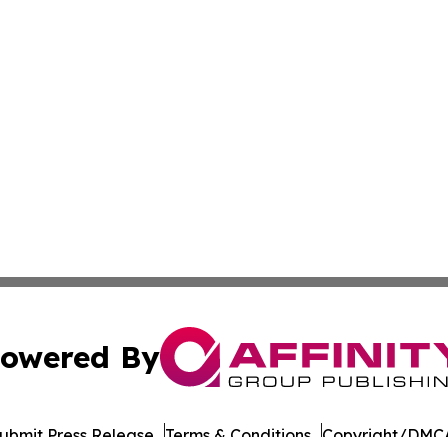
owered By
ubmit Press Release
Terms & Conditions
Copyright/DMCA