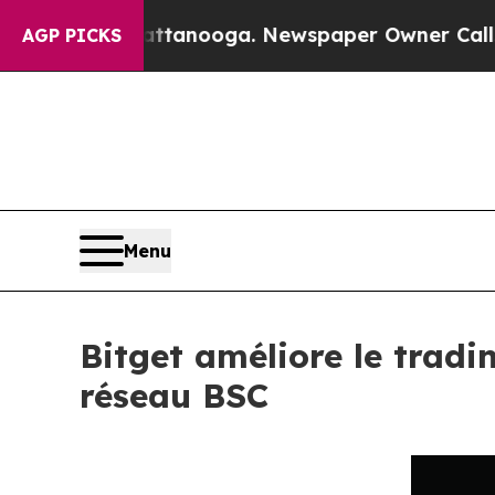
n Chattanooga. Newspaper Owner Calls the Peop
AGP PICKS
Menu
Bitget améliore le tradi
réseau BSC