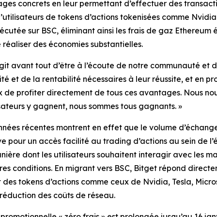
ges concrets en leur permettant d’effectuer des transactio
’utilisateurs de tokens d’actions tokenisées comme Nvidia
utée sur BSC, éliminant ainsi les frais de gaz Ethereum é
réaliser des économies substantielles.
’agit avant tout d’être à l’écoute de notre communauté et de
é et de la rentabilité nécessaires à leur réussite, et en p
x de profiter directement de tous ces avantages. Nous nous
sateurs y gagnent, nous sommes tous gagnants. »
nnées récentes montrent en effet que le volume d’échange
 pour un accès facilité au trading d’actions au sein de l
re dont les utilisateurs souhaitent interagir avec les march
res conditions. En migrant vers BSC, Bitget répond directem
nt des tokens d’actions comme ceux de Nvidia, Tesla, Micr
 réduction des coûts de réseau.
promotionnelle « zéro frais » est prolongée jusqu’au 16 ja